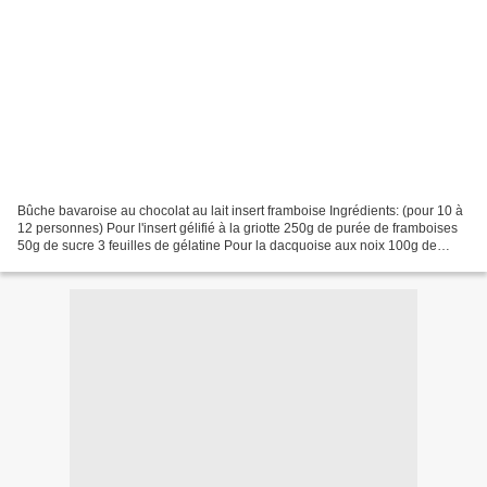
Bûche bavaroise au chocolat au lait insert framboise Ingrédients: (pour 10 à
12 personnes) Pour l'insert gélifié à la griotte 250g de purée de framboises
50g de sucre 3 feuilles de gélatine Pour la dacquoise aux noix 100g de
blancs d'oeufs (soit environ...