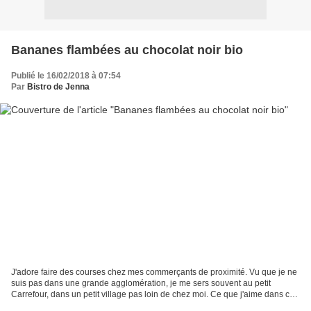
Bananes flambées au chocolat noir bio
Publié le 16/02/2018 à 07:54
Par
Bistro de Jenna
J'adore faire des courses chez mes commerçants de proximité. Vu que je ne
suis pas dans une grande agglomération, je me sers souvent au petit
Carrefour, dans un petit village pas loin de chez moi. Ce que j'aime dans ce
magasin, c'est sa petite taille...