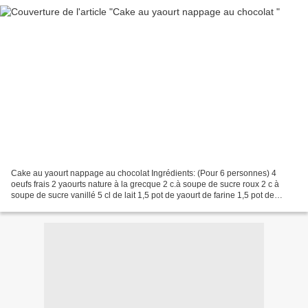
Cake au yaourt nappage au chocolat Ingrédients: (Pour 6 personnes) 4
oeufs frais 2 yaourts nature à la grecque 2 c.à soupe de sucre roux 2 c à
soupe de sucre vanillé 5 cl de lait 1,5 pot de yaourt de farine 1,5 pot de
yaourt de maïzena 1/2 sachet de levure...