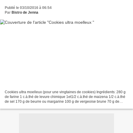
Publié le 03/10/2016 à 06:54
Par
Bistro de Jenna
Cookies ultra moelleux (pour une vingtaines de cookies) Ingrédients: 280 g
de farine 1 c.à.thé de levure chimique 1et1/2 c.à.thé de maizena 1/2 c.à.thé
de sel 170 g de beurre ou margarine 100 g de vergeoise brune 70 g de
sucre roux 1 gros oeuf et 1 jaune...