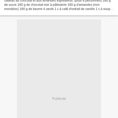
Gâteau au chocolat et aux amandes Ingrédients: (pour 8 personnes) 180 g
de sucre 180 g de chocolat noir à pâtisserie 180 g d'amandes (non
mondées) 180 g de beurre 4 oeufs 1 c.à café d'extrait de vanille 1 c.à soupe
d'essence d'amande (optionel) sucre...
Publicité