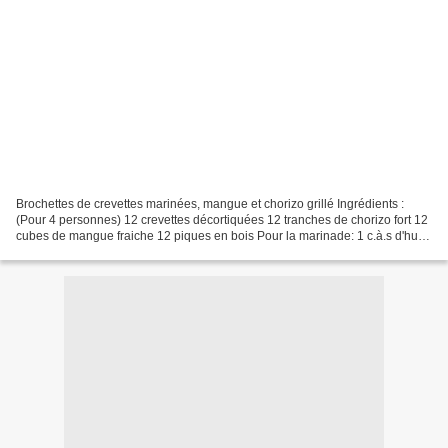
Brochettes de crevettes marinées, mangue et chorizo grillé Ingrédients :
(Pour 4 personnes) 12 crevettes décortiquées 12 tranches de chorizo fort 12
cubes de mangue fraiche 12 piques en bois Pour la marinade: 1 c.à.s d'huile
d'olive 1 c.à.s de vinaigre...