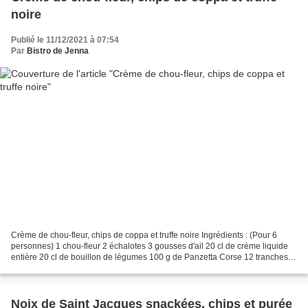
noire
Publié le 11/12/2021 à 07:54
Par
Bistro de Jenna
Crème de chou-fleur, chips de coppa et truffe noire Ingrédients : (Pour 6
personnes) 1 chou-fleur 2 échalotes 3 gousses d'ail 20 cl de crème liquide
entière 20 cl de bouillon de légumes 100 g de Panzetta Corse 12 tranches
fines de Coppa Corse Huile d'olive...
Noix de Saint Jacques snackées, chips et purée