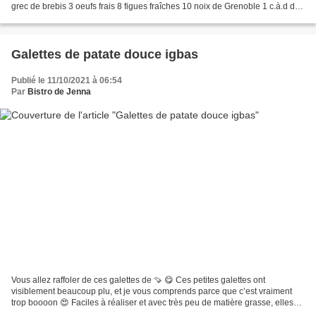
grec de brebis 3 oeufs frais 8 figues fraîches 10 noix de Grenoble 1 c.à.d de
la poudre de vanille Epices...
Galettes de patate douce igbas
Publié le 11/10/2021 à 06:54
Par
Bistro de Jenna
Vous allez raffoler de ces galettes de 🍠 😋 Ces petites galettes ont
visiblement beaucoup plu, et je vous comprends parce que c’est vraiment
trop boooon 😍 Faciles à réaliser et avec très peu de matière grasse, elles
plairont à toute la famille ! Servez...