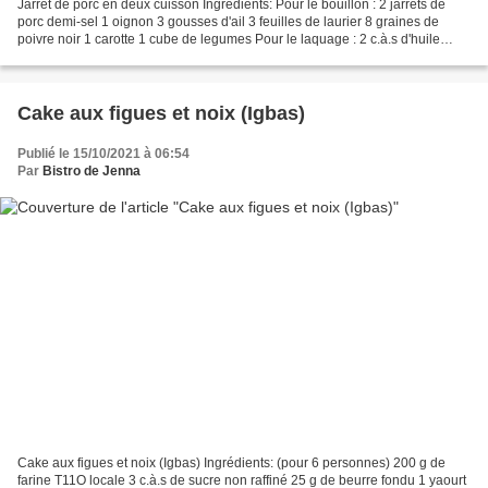
Jarret de porc en deux cuisson Ingrédients: Pour le bouillon : 2 jarrets de
porc demi-sel 1 oignon 3 gousses d'ail 3 feuilles de laurier 8 graines de
poivre noir 1 carotte 1 cube de legumes Pour le laquage : 2 c.à.s d'huile
d'olive 2 c.à.s de pâte de...
Cake aux figues et noix (Igbas)
Publié le 15/10/2021 à 06:54
Par
Bistro de Jenna
Cake aux figues et noix (Igbas) Ingrédients: (pour 6 personnes) 200 g de
farine T11O locale 3 c.à.s de sucre non raffiné 25 g de beurre fondu 1 yaourt