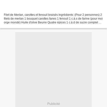
Filet de Merlan, carottes et fenouil braisés Ingrédients: (Pour 2 personnes) 2
filets de merlan 1 bouquet carottes fanes 1 fenouil 1 c.à.s de farine (pour moi
orge mondé) Huile d'olive Beurre Quatre épices 1 c.à.d de sucre complet Sel
Poivre Sortir les...
Publicité