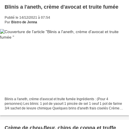
Blinis a l'aneth, crème d'avocat et truite fumée
Publié le 14/12/2021 à 07:54
Par
Bistro de Jenna
Blinis a l'aneth, crème d'avocat et truite fumée Ingrédients : (Pour 4
personnes) Les blinis: 1 pot de yaourt 1 pincée de sel 1 oeuf 1 pot de farine
3/4 sachet de levure chimique Quelques brins d'aneth frais ciselés Crème
d'avocat : 1 avocat Hass 1 c.à.d...
Crème de chou-fleur, chips de coppa et truffe