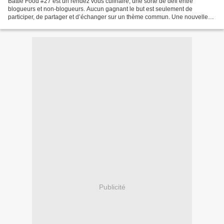
Battle Food #27 est un rendez vous culinaire, une sorte de défi entre
blogueurs et non-blogueurs. Aucun gagnant le but est seulement de
participer, de partager et d’échanger sur un thème commun. Une nouvelle
marraine (ou parrain) est ensuite choisi à...
Publicité