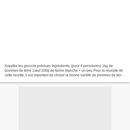
Kopytka les gnocchi polonais Ingrédients: (pour 4 personnes) 1kg de
pommes de terre 1œuf 200g de farine blanche + un peu Pour la réussite de
cette recette, il est important de choisir la bonne variété de pommes de terre.
Chaque variété est différente...