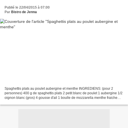
Publié le 22/04/2015 à 07:00
Par
Bistro de Jenna
Spaghettis plats au poulet aubergine et menthe INGREDIENS: (pour 2
personnes) 400 g de spaghettis plats 2 petit blanc de poulet 1 aubergine 1/2
oignon blanc (gros) 4 gousse d'ail 1 boulle de mozzarella menthe fraiche
copeaux de Merzer huile d'olive sel,...