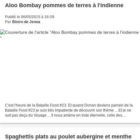
Aloo Bombay pommes de terres à l'indienne
Publié le 06/05/2015 à 16:59
Par
Bistro de Jenna
C'est l'heure de la Bataille Food #23. Et quand Dorian deviens parrain de la
Bataille Food #23 je suis très impatiente de découvrir son thème ... Et je ne
suit pas deçu du Voyage ... Il nous amène en Inde éternelle, celle des
éléphants et des palais de...
Spaghettis plats au poulet aubergine et menthe