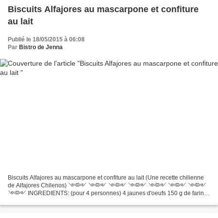
Biscuits Alfajores au mascarpone et confiture
au lait
Publié le 18/05/2015 à 06:08
Par
Bistro de Jenna
Biscuits Alfajores au mascarpone et confiture au lait (Une recette chilienne
de Alfajores Chilenos) ༺༻ ༺༻ ༺༻ ༺༻ ༺༻ ༺༻ ༺༻
༺༻ INGREDIENTS: (pour 4 personnes) 4 jaunes d'oeufs 150 g de farine
3 c.à.soupe de lait 1 c.à.soupe de rhum 1 c.à.soupe de de mascarpone...