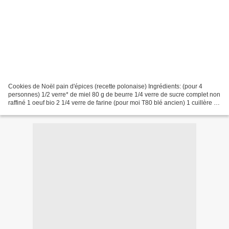
Cookies de Noël pain d'épices (recette polonaise) Ingrédients: (pour 4
personnes) 1/2 verre* de miel 80 g de beurre 1/4 verre de sucre complet non
raffiné 1 oeuf bio 2 1/4 verre de farine (pour moi T80 blé ancien) 1 cuillère à
dessert de bicarbonate 2...