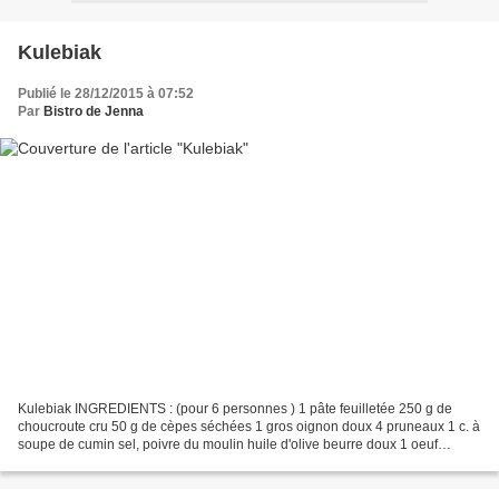
Kulebiak
Publié le 28/12/2015 à 07:52
Par
Bistro de Jenna
Kulebiak INGREDIENTS : (pour 6 personnes ) 1 pâte feuilletée 250 g de
choucroute cru 50 g de cèpes séchées 1 gros oignon doux 4 pruneaux 1 c. à
soupe de cumin sel, poivre du moulin huile d'olive beurre doux 1 oeuf
Couper l'oignon en cubes. Le suer à la...