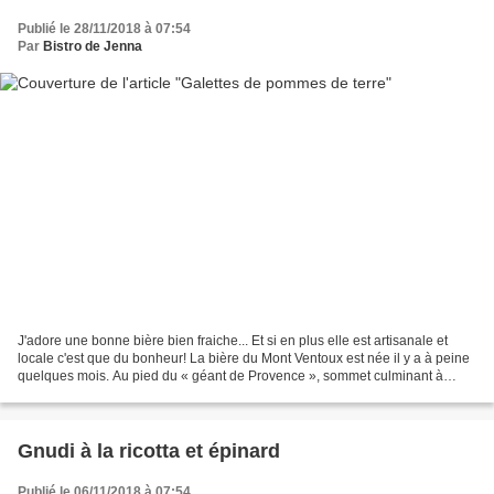
Publié le 28/11/2018 à 07:54
Par
Bistro de Jenna
J'adore une bonne bière bien fraiche... Et si en plus elle est artisanale et
locale c'est que du bonheur! La bière du Mont Ventoux est née il y a à peine
quelques mois. Au pied du « géant de Provence », sommet culminant à
1912 mètres connu des cyclistes...
Gnudi à la ricotta et épinard
Publié le 06/11/2018 à 07:54