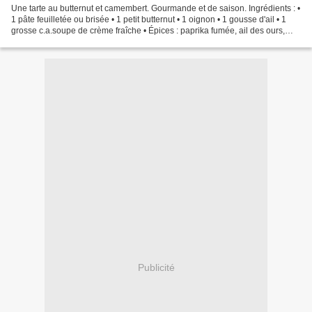
Une tarte au butternut et camembert. Gourmande et de saison. Ingrédients : •
1 pâte feuilletée ou brisée • 1 petit butternut • 1 oignon • 1 gousse d'ail • 1
grosse c.a.soupe de crème fraîche • Épices : paprika fumée, ail des ours,
piment d'Espelette •...
Publicité