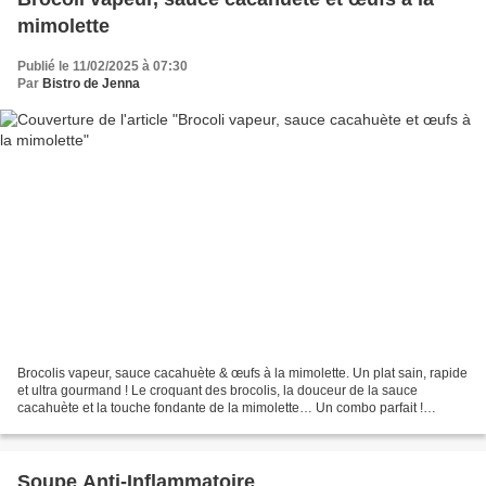
mimolette
Publié le 11/02/2025 à 07:30
Par
Bistro de Jenna
Brocolis vapeur, sauce cacahuète & œufs à la mimolette. Un plat sain, rapide
et ultra gourmand ! Le croquant des brocolis, la douceur de la sauce
cacahuète et la touche fondante de la mimolette… Un combo parfait !
Ingrédients (pour 2 personnes) : 1 tête...
Soupe Anti-Inflammatoire