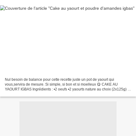
Nul besoin de balance pour cette recette juste un pot de yaourt qui
vous,servira de mesure. Si simple, si bon et si moelleux 😋 CAKE AU
YAOURT IGBAS Ingrédients : •2 oeufs •2 yaourts nature au choix (2x125g) •2
pots de farine petit épeautre •2 pots de...