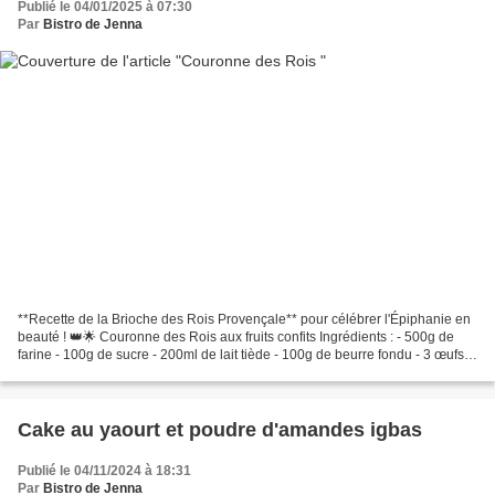
Publié le 04/01/2025 à 07:30
Par
Bistro de Jenna
**Recette de la Brioche des Rois Provençale** pour célébrer l'Épiphanie en
beauté ! 👑🌟 Couronne des Rois aux fruits confits Ingrédients : - 500g de
farine - 100g de sucre - 200ml de lait tiède - 100g de beurre fondu - 3 œufs -
1 sachet de levure boulangère...
Cake au yaourt et poudre d'amandes igbas
Publié le 04/11/2024 à 18:31
Par
Bistro de Jenna