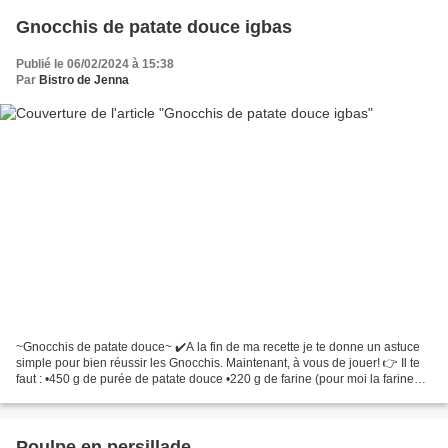
Gnocchis de patate douce igbas
Publié le 06/02/2024 à 15:38
Par
Bistro de Jenna
~Gnocchis de patate douce~ ✔️A la fin de ma recette je te donne un astuce
simple pour bien réussir les Gnocchis. Maintenant, à vous de jouer! 👉 Il te
faut : •450 g de purée de patate douce •220 g de farine (pour moi la farine
complète et farine d'orge...
Poulpe en persillade