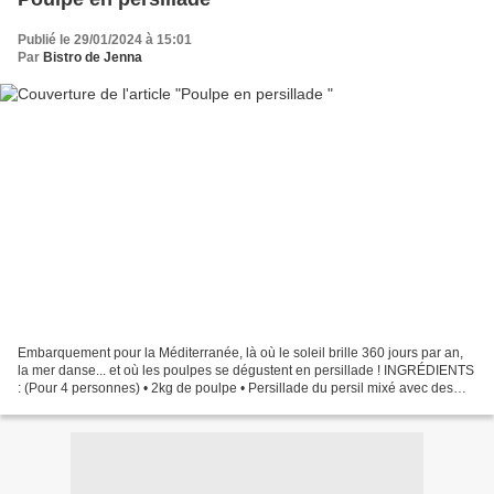
Publié le 29/01/2024 à 15:01
Par
Bistro de Jenna
Embarquement pour la Méditerranée, là où le soleil brille 360 jours par an,
la mer danse... et où les poulpes se dégustent en persillade ! INGRÉDIENTS
: (Pour 4 personnes) • 2kg de poulpe • Persillade du persil mixé avec des
gousses d'ails • Huile d’olive...