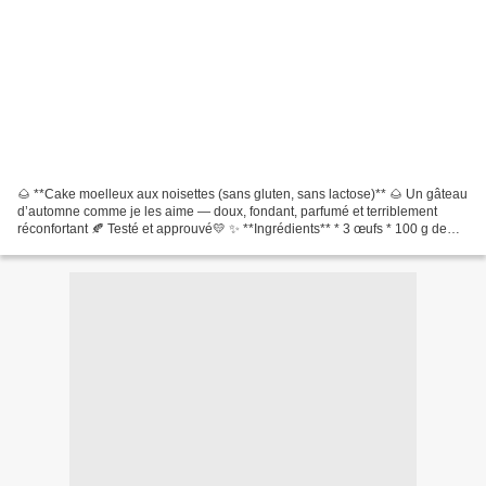
🌰 **Cake moelleux aux noisettes (sans gluten, sans lactose)** 🌰 Un gâteau
d’automne comme je les aime — doux, fondant, parfumé et terriblement
réconfortant 🍂 Testé et approuvé💛 ✨ **Ingrédients** * 3 œufs * 100 g de
sucre complet (ou sucre de coco) * 80...