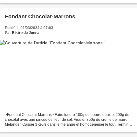
nous chez Le Petit Café de...
Fondant Chocolat-Marrons
Publié le 01/03/2024 à 07:03
Par
Bistro de Jenna
~Fondant Chocolat-Marrons~ Faire fondre 100g de beurre doux et 200g de
chocolat avec une pincée de fleur de sel. Ajouter 350g de crème de marron.
Mélanger. Casser 3 œufs dans le mélange et homogénéiser le tout. Terminer
par 20g de maïzena. Faire cuire...