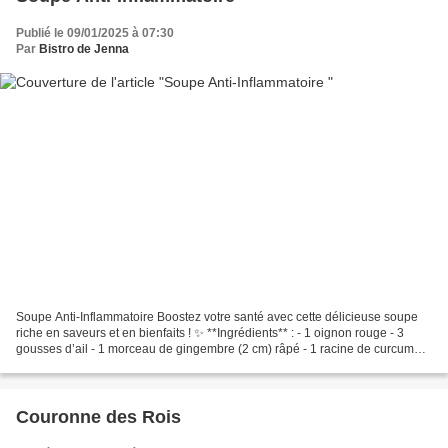
Publié le 09/01/2025 à 07:30
Par
Bistro de Jenna
Soupe Anti-Inflammatoire Boostez votre santé avec cette délicieuse soupe
riche en saveurs et en bienfaits ! ✨ **Ingrédients** : - 1 oignon rouge - 3
gousses d’ail - 1 morceau de gingembre (2 cm) râpé - 1 racine de curcuma
frais - 3 carottes - 1 patate...
Couronne des Rois